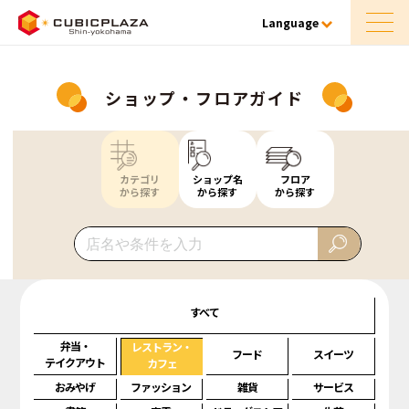
Language
ショップ・フロアガイド
カテゴリ
ショップ名
フロア
から探す
から探す
から探す
すべて
弁当・
レストラン・
フード
スイーツ
テイクアウト
カフェ
おみやげ
ファッション
雑貨
サービス