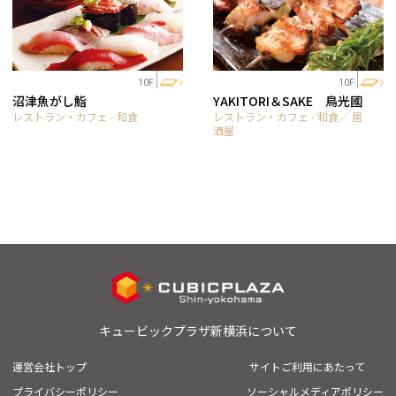
10F
10F
沼津魚がし鮨
YAKITORI＆SAKE 鳥光國
レストラン・カフェ - 和食
レストラン・カフェ - 和食／ 居
酒屋
キュービックプラザ新横浜について
運営会社トップ
サイトご利用にあたって
プライバシーポリシー
ソーシャルメディアポリシー