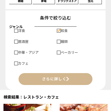
書籍
家電
ドラッグストア
生花
条件で絞り込む
ジャンル
洋食
和食
居酒屋
麺類
中華・アジア
ベーカリー
カフェ
さらに詳しく
検索結果：レストラン・カフェ