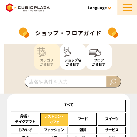
Language
ショップ・フロアガイド
カテゴリ
ショップ名
フロア
から探す
から探す
から探す
すべて
弁当・
レストラン・
フード
スイーツ
テイクアウト
カフェ
おみやげ
ファッション
雑貨
サービス