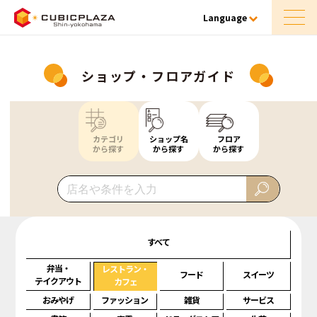
Language
ショップ・フロアガイド
カテゴリ
ショップ名
フロア
から探す
から探す
から探す
すべて
弁当・
レストラン・
フード
スイーツ
テイクアウト
カフェ
おみやげ
ファッション
雑貨
サービス