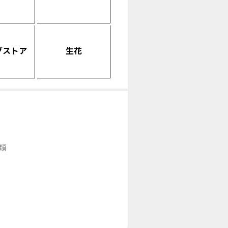
グストア
生花
類