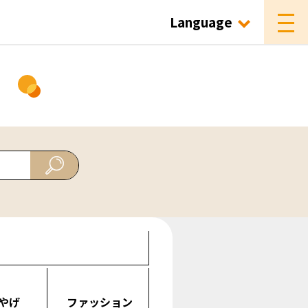
Language
ド
やげ
ファッション