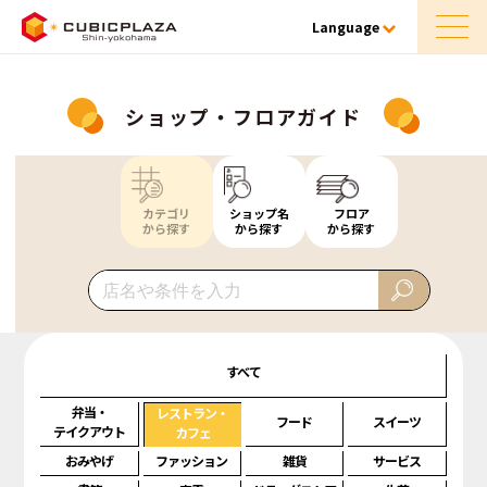
Language
ショップ・フロアガイド
カテゴリ
ショップ名
フロア
から探す
から探す
から探す
すべて
弁当・
レストラン・
フード
スイーツ
テイクアウト
カフェ
おみやげ
ファッション
雑貨
サービス