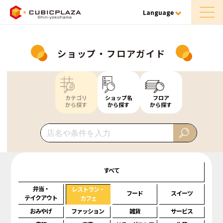
Language
ショップ・フロアガイド
カテゴリ
ショップ名
フロア
から探す
から探す
から探す
すべて
弁当・
レストラン・
フード
スイーツ
テイクアウト
カフェ
おみやげ
ファッション
雑貨
サービス