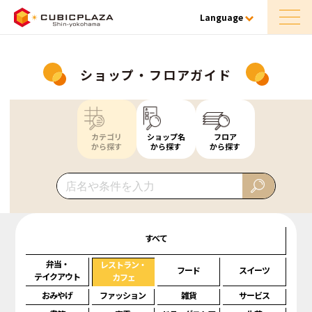
Language
ショップ・フロアガイド
カテゴリ
ショップ名
フロア
から探す
から探す
から探す
すべて
弁当・
レストラン・
フード
スイーツ
テイクアウト
カフェ
おみやげ
ファッション
雑貨
サービス