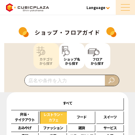
Language
ショップ・フロアガイド
カテゴリ
ショップ名
フロア
から探す
から探す
から探す
すべて
弁当・
レストラン・
フード
スイーツ
テイクアウト
カフェ
おみやげ
ファッション
雑貨
サービス