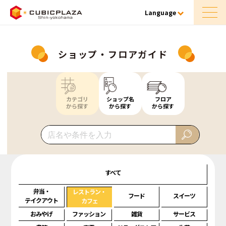
Language
ショップ・フロアガイド
カテゴリ
ショップ名
フロア
から探す
から探す
から探す
すべて
弁当・
レストラン・
フード
スイーツ
テイクアウト
カフェ
おみやげ
ファッション
雑貨
サービス