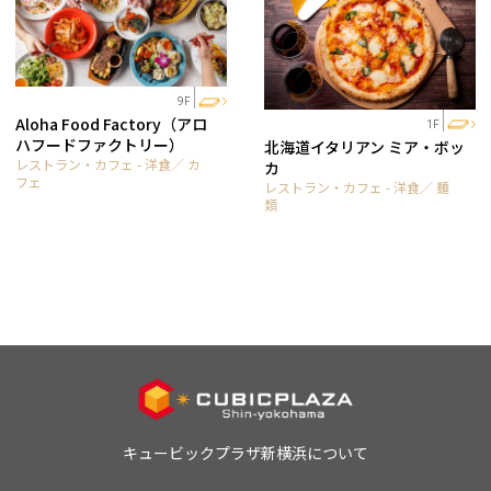
9F
Aloha Food Factory（アロ
1F
ハフードファクトリー）
北海道イタリアン ミア・ボッ
レストラン・カフェ - 洋食／ カ
カ
フェ
レストラン・カフェ - 洋食／ 麺
類
キュービックプラザ新横浜について