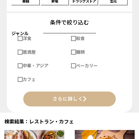
書籍
家電
ドラッグストア
生花
条件で絞り込む
ジャンル
洋食
和食
居酒屋
麺類
中華・アジア
ベーカリー
カフェ
さらに詳しく
検索結果：レストラン・カフェ