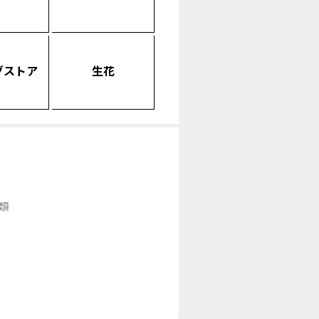
グストア
生花
類