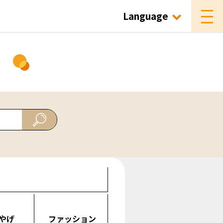
Language
ド
やげ
ファッション