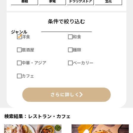
書籍
家電
ドラッグストア
生花
条件で絞り込む
ジャンル
洋食
和食
居酒屋
麺類
中華・アジア
ベーカリー
カフェ
さらに詳しく
検索結果：レストラン・カフェ