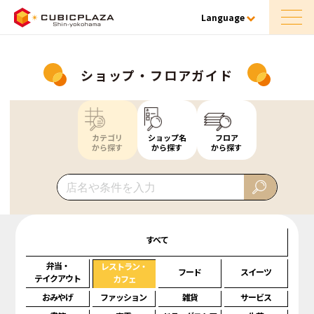
Language
ショップ・フロアガイド
カテゴリ
ショップ名
フロア
から探す
から探す
から探す
すべて
弁当・
レストラン・
フード
スイーツ
テイクアウト
カフェ
おみやげ
ファッション
雑貨
サービス