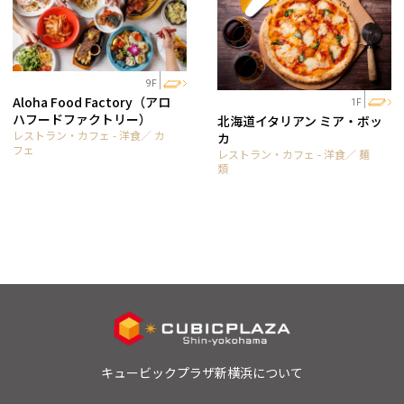
9F
Aloha Food Factory（アロ
1F
ハフードファクトリー）
北海道イタリアン ミア・ボッ
レストラン・カフェ - 洋食／ カ
カ
フェ
レストラン・カフェ - 洋食／ 麺
類
キュービックプラザ新横浜について