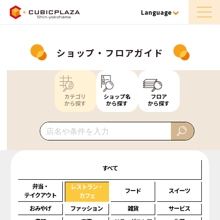
Language
ショップ・フロアガイド
カテゴリ
ショップ名
フロア
から探す
から探す
から探す
すべて
弁当・
レストラン・
フード
スイーツ
テイクアウト
カフェ
おみやげ
ファッション
雑貨
サービス