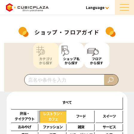
Language
ショップ・フロアガイド
カテゴリ
ショップ名
フロア
から探す
から探す
から探す
すべて
弁当・
レストラン・
フード
スイーツ
テイクアウト
カフェ
おみやげ
ファッション
雑貨
サービス