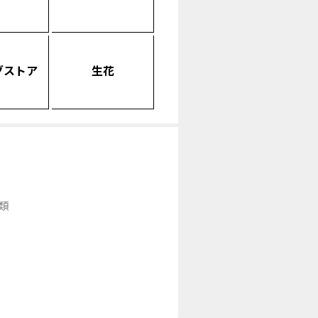
グストア
生花
類