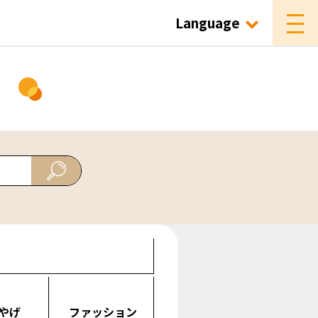
Language
ド
やげ
ファッション