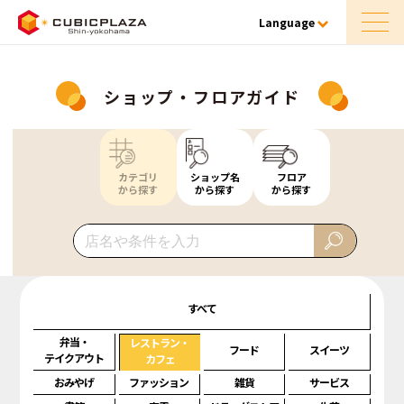
Language
ショップ・フロアガイド
カテゴリ
ショップ名
フロア
から探す
から探す
から探す
すべて
弁当・
レストラン・
フード
スイーツ
テイクアウト
カフェ
おみやげ
ファッション
雑貨
サービス