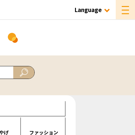
Language
ド
やげ
ファッション