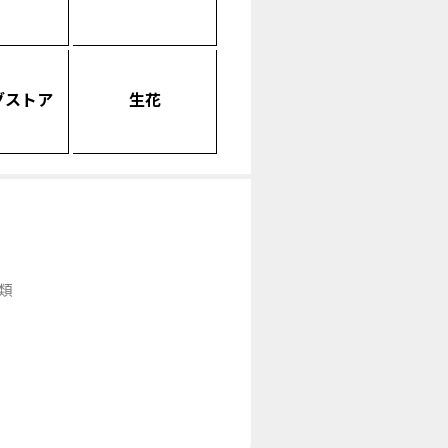
グストア
生花
類