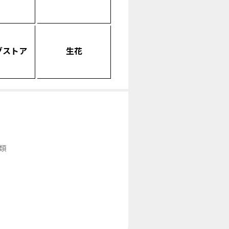
グストア
生花
類