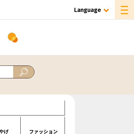
Language
ド
やげ
ファッション