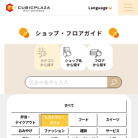
Language
ショップ・フロアガイド
カテゴリ
ショップ名
フロア
から探す
から探す
から探す
すべて
弁当・
レストラン・
フード
スイーツ
テイクアウト
カフェ
おみやげ
ファッション
雑貨
サービス