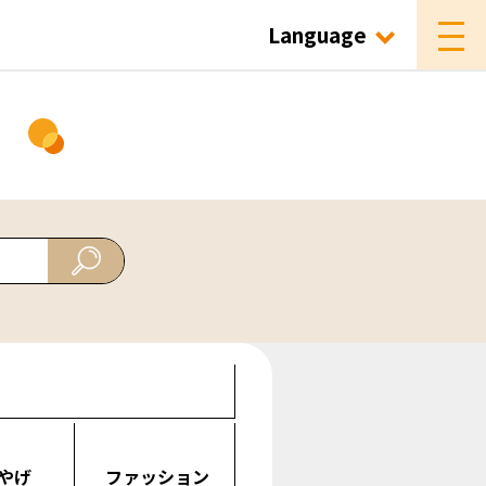
Language
ド
やげ
ファッション