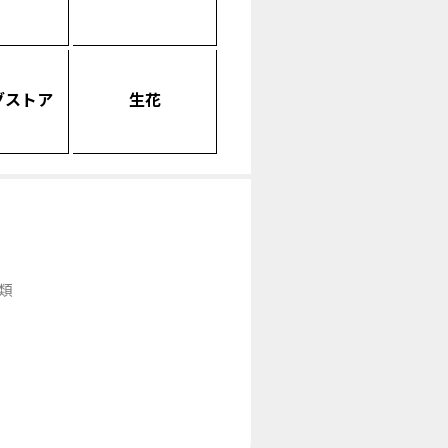
グストア
生花
類