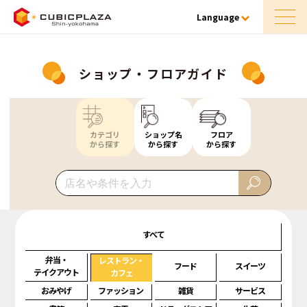
Language
ショップ・フロアガイド
カテゴリ
ショップ名
フロア
から探す
から探す
から探す
すべて
弁当・
レストラン・
フード
スイーツ
テイクアウト
カフェ
おみやげ
ファッション
雑貨
サービス