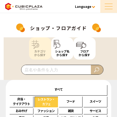
Language
ショップ・フロアガイド
カテゴリ
ショップ名
フロア
から探す
から探す
から探す
すべて
弁当・
レストラン・
フード
スイーツ
テイクアウト
カフェ
おみやげ
ファッション
雑貨
サービス