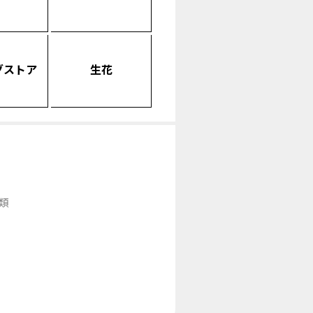
グストア
生花
類