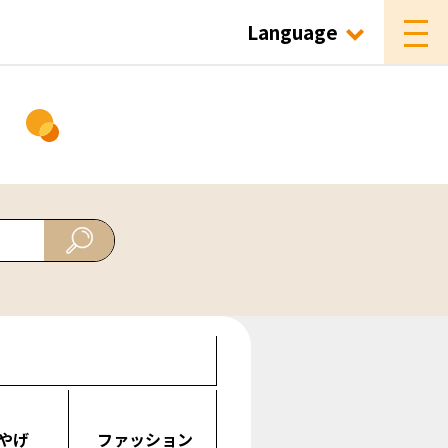
Language
ド
やげ
ファッション