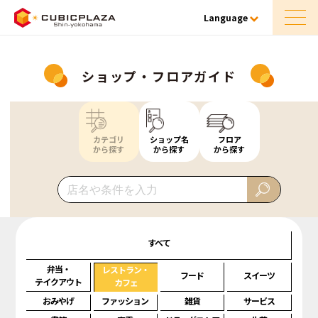
Language
ショップ・フロアガイド
カテゴリ
ショップ名
フロア
から探す
から探す
から探す
すべて
弁当・
レストラン・
フード
スイーツ
テイクアウト
カフェ
おみやげ
ファッション
雑貨
サービス