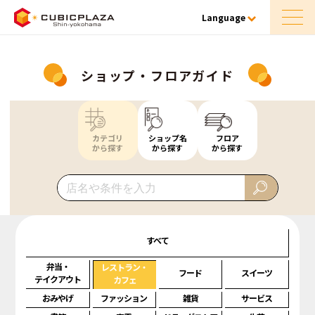
Language
ショップ・フロアガイド
カテゴリ
ショップ名
フロア
から探す
から探す
から探す
すべて
弁当・
レストラン・
フード
スイーツ
テイクアウト
カフェ
おみやげ
ファッション
雑貨
サービス