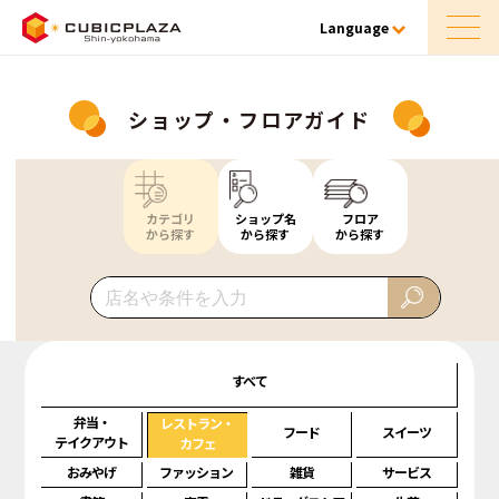
Language
ショップ・フロアガイド
カテゴリ
ショップ名
フロア
から探す
から探す
から探す
すべて
弁当・
レストラン・
フード
スイーツ
テイクアウト
カフェ
おみやげ
ファッション
雑貨
サービス