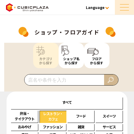
Language
ショップ・フロアガイド
カテゴリ
ショップ名
フロア
から探す
から探す
から探す
すべて
弁当・
レストラン・
フード
スイーツ
テイクアウト
カフェ
おみやげ
ファッション
雑貨
サービス