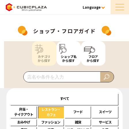
Language
ショップ・フロアガイド
カテゴリ
ショップ名
フロア
から探す
から探す
から探す
すべて
弁当・
レストラン・
フード
スイーツ
テイクアウト
カフェ
おみやげ
ファッション
雑貨
サービス