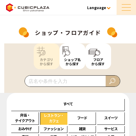
Language
ショップ・フロアガイド
カテゴリ
ショップ名
フロア
から探す
から探す
から探す
すべて
弁当・
レストラン・
フード
スイーツ
テイクアウト
カフェ
おみやげ
ファッション
雑貨
サービス