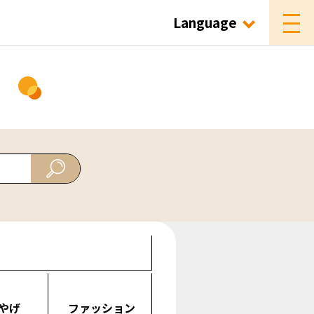
Language
ド
やげ
ファッション