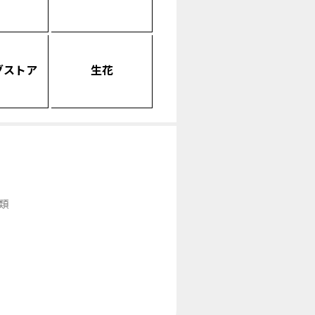
グストア
生花
類