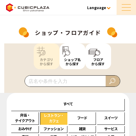
Language
ショップ・フロアガイド
カテゴリ
ショップ名
フロア
から探す
から探す
から探す
すべて
弁当・
レストラン・
フード
スイーツ
テイクアウト
カフェ
おみやげ
ファッション
雑貨
サービス