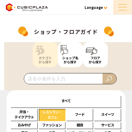
Language
ショップ・フロアガイド
カテゴリ
ショップ名
フロア
から探す
から探す
から探す
すべて
弁当・
レストラン・
フード
スイーツ
テイクアウト
カフェ
おみやげ
ファッション
雑貨
サービス