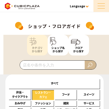
Language
ショップ・フロアガイド
カテゴリ
ショップ名
フロア
から探す
から探す
から探す
すべて
弁当・
レストラン・
フード
スイーツ
テイクアウト
カフェ
おみやげ
ファッション
雑貨
サービス