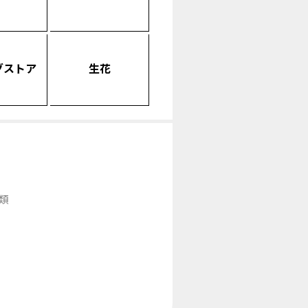
グストア
生花
類