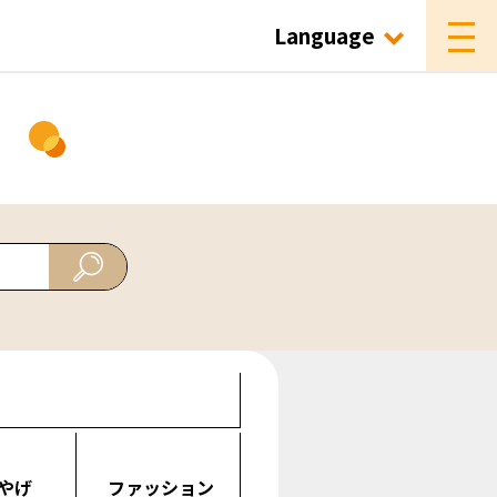
Language
ド
やげ
ファッション