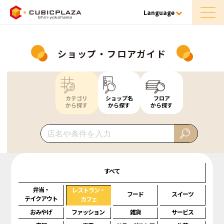
Language
ショップ・フロアガイド
カテゴリ
ショップ名
フロア
から探す
から探す
から探す
すべて
弁当・
レストラン・
フード
スイーツ
テイクアウト
カフェ
おみやげ
ファッション
雑貨
サービス