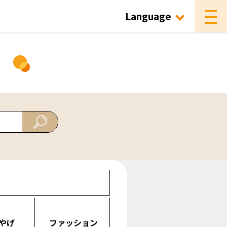
Language
ド
やげ
ファッション