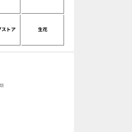
グストア
生花
類