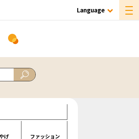
Language
ド
やげ
ファッション