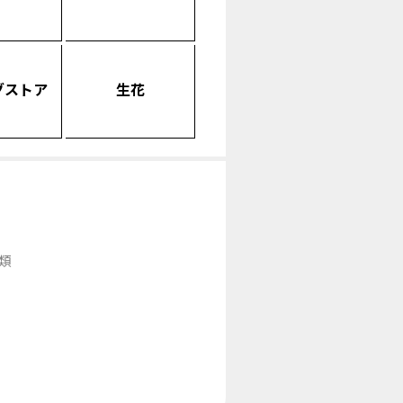
グストア
生花
類