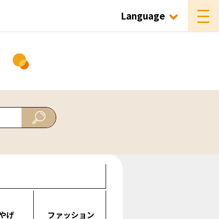
Language
ド
やげ
ファッション