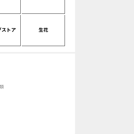
グストア
生花
類