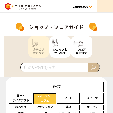
Language
ショップ・フロアガイド
カテゴリ
ショップ名
フロア
から探す
から探す
から探す
すべて
弁当・
レストラン・
フード
スイーツ
テイクアウト
カフェ
おみやげ
ファッション
雑貨
サービス