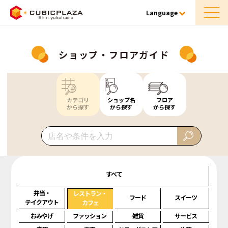
Language
ショップ・フロアガイド
カテゴリ
ショップ名
フロア
から探す
から探す
から探す
すべて
弁当・
レストラン・
フード
スイーツ
テイクアウト
カフェ
おみやげ
ファッション
雑貨
サービス