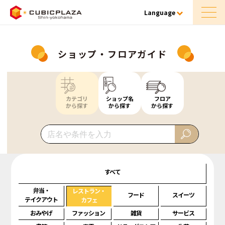
Language
ショップ・フロアガイド
カテゴリ
ショップ名
フロア
から探す
から探す
から探す
すべて
弁当・
レストラン・
フード
スイーツ
テイクアウト
カフェ
おみやげ
ファッション
雑貨
サービス