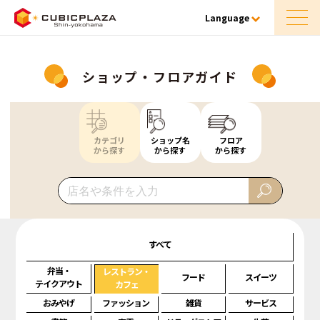
Language
ショップ・フロアガイド
カテゴリ
ショップ名
フロア
から探す
から探す
から探す
すべて
弁当・
レストラン・
フード
スイーツ
テイクアウト
カフェ
おみやげ
ファッション
雑貨
サービス