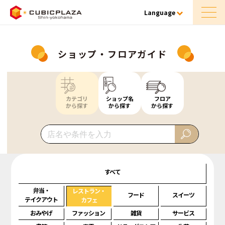
Language
ショップ・フロアガイド
カテゴリ
ショップ名
フロア
から探す
から探す
から探す
すべて
弁当・
レストラン・
フード
スイーツ
テイクアウト
カフェ
おみやげ
ファッション
雑貨
サービス