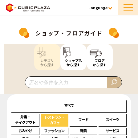
Language
ショップ・フロアガイド
カテゴリ
ショップ名
フロア
から探す
から探す
から探す
すべて
弁当・
レストラン・
フード
スイーツ
テイクアウト
カフェ
おみやげ
ファッション
雑貨
サービス