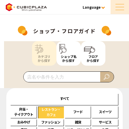
Language
ショップ・フロアガイド
カテゴリ
ショップ名
フロア
から探す
から探す
から探す
すべて
弁当・
レストラン・
フード
スイーツ
テイクアウト
カフェ
おみやげ
ファッション
雑貨
サービス