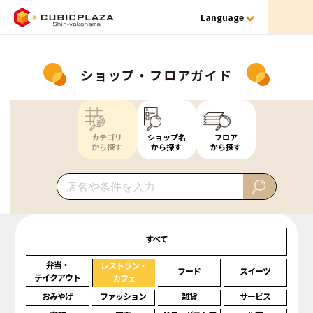
Language
ショップ・フロアガイド
カテゴリ
ショップ名
フロア
から探す
から探す
から探す
すべて
弁当・
レストラン・
フード
スイーツ
テイクアウト
カフェ
おみやげ
ファッション
雑貨
サービス