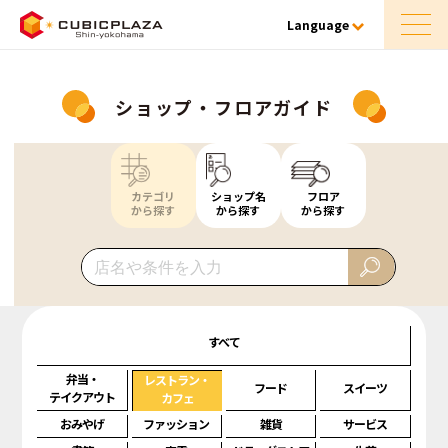
Language
ショップ・フロアガイド
カテゴリ
ショップ名
フロア
から探す
から探す
から探す
すべて
弁当・
レストラン・
フード
スイーツ
テイクアウト
カフェ
おみやげ
ファッション
雑貨
サービス