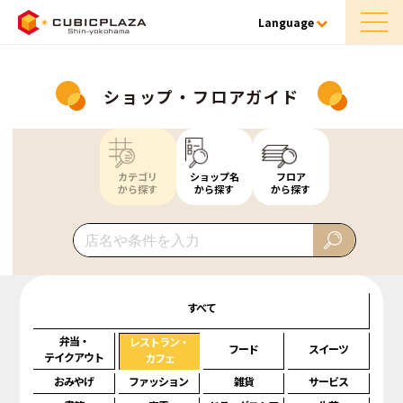
Language
ショップ・フロアガイド
カテゴリ
ショップ名
フロア
から探す
から探す
から探す
すべて
弁当・
レストラン・
フード
スイーツ
テイクアウト
カフェ
おみやげ
ファッション
雑貨
サービス