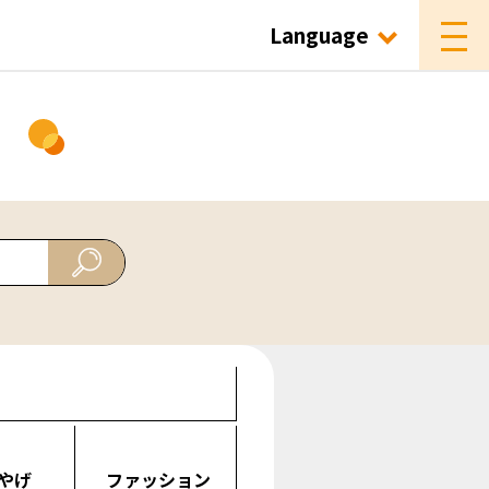
Language
ド
やげ
ファッション