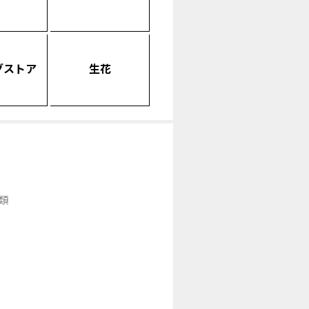
グストア
生花
類