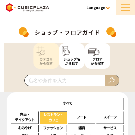
Language
ショップ・フロアガイド
カテゴリ
ショップ名
フロア
から探す
から探す
から探す
すべて
弁当・
レストラン・
フード
スイーツ
テイクアウト
カフェ
おみやげ
ファッション
雑貨
サービス