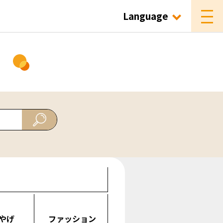
Language
ド
やげ
ファッション