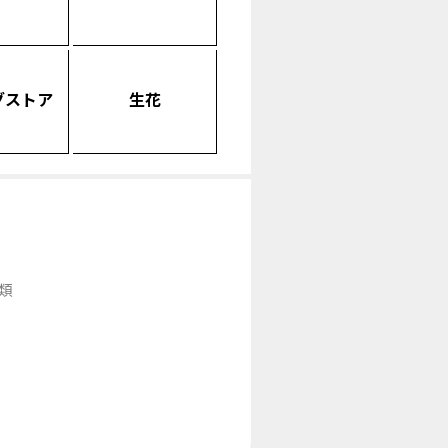
グストア
生花
類